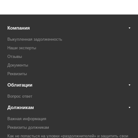
Компания
Выкупленная задолженность
Наши эксперты
Отзывы
Документы
Реквизиты
Облигации
Вопрос ответ
Должникам
Важная информация
Реквизиты должникам
Как не попасться на уловки «раздолжнителей» и защитить свои