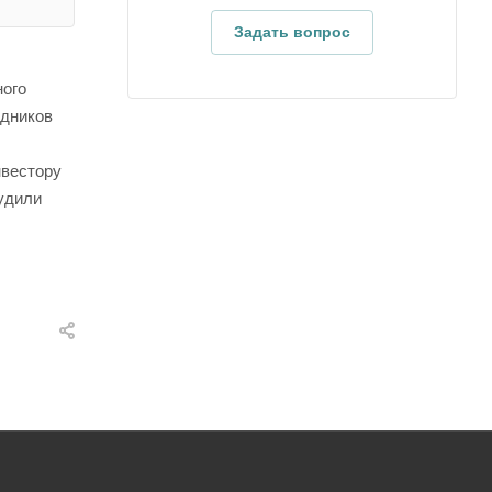
Задать вопрос
ного
удников
нвестору
удили